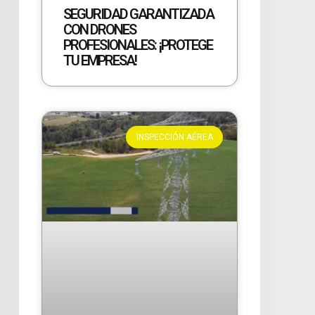
SEGURIDAD GARANTIZADA
CON DRONES
PROFESIONALES: ¡PROTEGE
TU EMPRESA!
INSPECCIÓN AÉREA