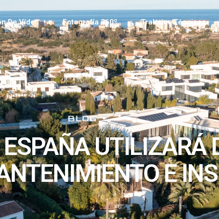
ón De Vídeo
Fotografía 360º
Trabajos Técnicos
BLOG
E ESPAÑA UTILIZARÁ
ANTENIMIENTO E IN