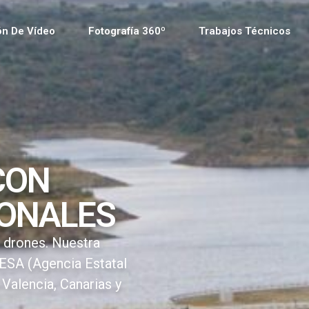
ón De Vídeo
Fotografía 360º
Trabajos Técnicos
CON
IONALES
n drones. Nuestra
ESA (Agencia Estatal
Valencia, Canarias y