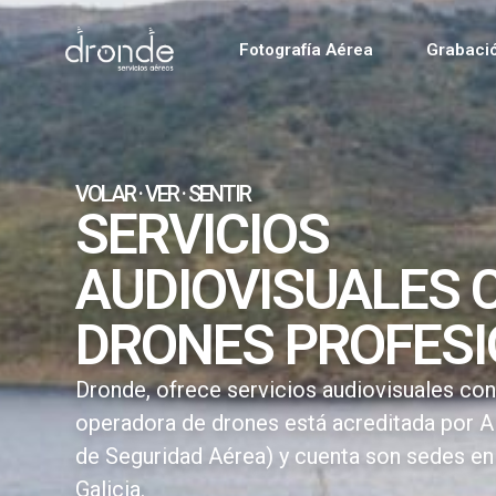
Fotografía Aérea
Grabaci
VOLAR · VER · SENTIR
SERVICIOS
AUDIOVISUALES 
DRONES PROFES
Dronde, ofrece servicios audiovisuales co
operadora de drones está acreditada por A
de Seguridad Aérea) y cuenta son sedes en 
Galicia.