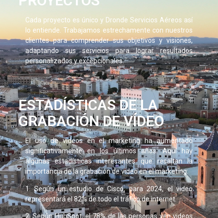
PROYECTOS
Cada proyecto es único y Dronde Servicios Aéreos así
lo entiende. Trabajamos estrechamente con nuestros
clientes para comprender sus objetivos y visiones,
adaptando sus servicios para lograr resultados
personalizados y excepcionales.
ESTADÍSTICAS DE LA
GRABACIÓN DE VÍDEO
El uso de videos en el marketing ha aumentado
significativamente en los últimos años. Aquí hay
algunas estadísticas interesantes que resaltan la
importancia de la grabación de video en el marketing:
1. Según un estudio de Cisco, para 2024, el video
representará el 82% de todo el tráfico de internet.
2. Según HubSpot, el 78% de las personas ven videos