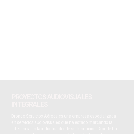
PROYECTOS AUDIOVISUALES
INTEGRALES
Dronde Servicios Aéreos es una empresa especializada
en servicios audiovisuales que ha estado marcando la
diferencia en la industria desde su fundación. Dronde ha