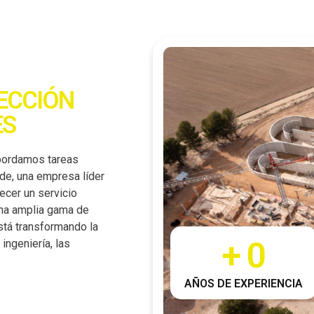
PECCIÓN
ES
abordamos tareas
nde, una empresa líder
recer un servicio
una amplia gama de
stá transformando la
+ 
0
ingeniería, las
AÑOS DE EXPERIENCIA