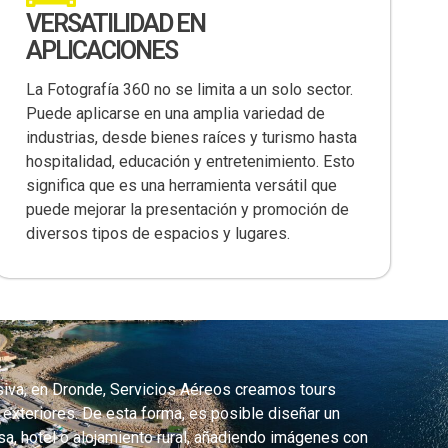
VERSATILIDAD EN
APLICACIONES
La Fotografía 360 no se limita a un solo sector.
Puede aplicarse en una amplia variedad de
industrias, desde bienes raíces y turismo hasta
hospitalidad, educación y entretenimiento. Esto
significa que es una herramienta versátil que
puede mejorar la presentación y promoción de
diversos tipos de espacios y lugares.
iva, en Dronde, Servicios Aéreos creamos tours
 exteriores. De esta forma, es posible diseñar un
sa, hotel o alojamiento rural, añadiendo imágenes con