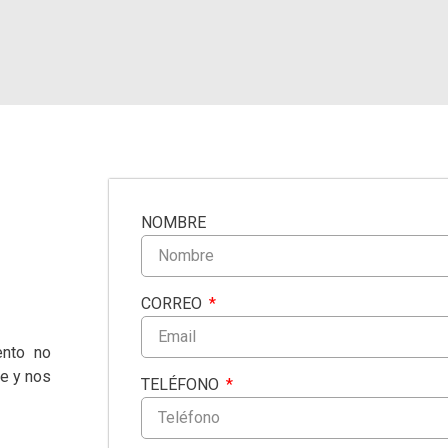
NOMBRE
CORREO
nto no
e y nos
TELÉFONO