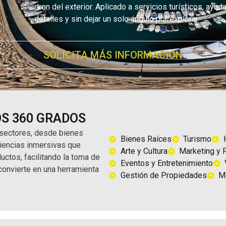
dron del exterior. Aplicado a servicios turísticos, ayud
detalles y sin dejar un solo ángulo por explorar.
SOLICITA MÁS INFORMACIÓN
OS 360 GRADOS
 sectores, desde bienes
Bienes Raíces
Turismo
riencias inmersivas que
Arte y Cultura
Marketing y 
uctos, facilitando la toma de
Eventos y Entretenimiento
 convierte en una herramienta
Gestión de Propiedades
M