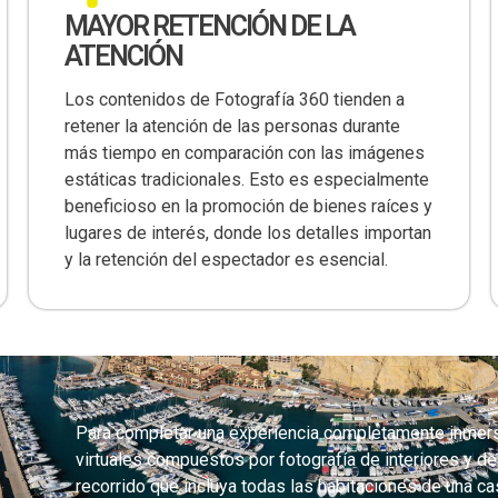
MAYOR RETENCIÓN DE LA
ATENCIÓN
Los contenidos de Fotografía 360 tienden a
retener la atención de las personas durante
más tiempo en comparación con las imágenes
estáticas tradicionales. Esto es especialmente
beneficioso en la promoción de bienes raíces y
lugares de interés, donde los detalles importan
y la retención del espectador es esencial.
Para completar una experiencia completamente inmers
virtuales compuestos por fotografía de interiores y de
recorrido que incluya todas las habitaciones de una ca