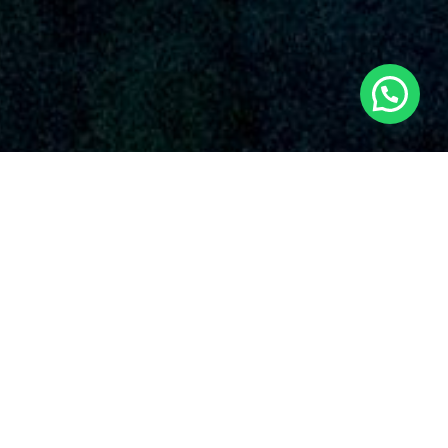
SERVICIOS AUDIOVISUALES EN LA
ALCÚDIA CON DRONES
Nuestra compañía se distingue por su devoción irrompible
con la excelencia y la originalidad en el aprovechamiento de
drones para distintas prestaciones. Algunos de los servicios
que ofrecen nuestros
servicios de drones en La Alcúdia
y
en toda España.
Entendemos que cada proyecto es excepcional, y