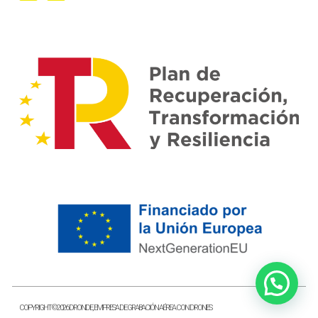
COPYRIGHT © 2026 DRONDE, EMPRESA DE GRABACIÓN AÉREA CON DRONES