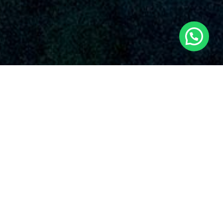
SERVICIOS AUDIOVISUALES EN GANDIA
CON DRONES
La compañía resalta por su entrega inquebrantable con la
excelencia y la innovación en el empleo de drones para
diversas prestaciones. Algunos de los soluciones que brindan
nuestros
servicios de drones en Gandia
y en el suelo
español.
Nuestro equipo de
servicios aéreos en Gandia