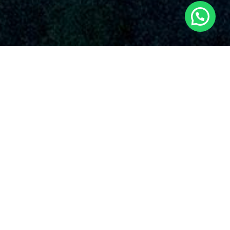
SERVICIOS AUDIOVISUALES EN
CASTILLEJO DE INIESTA CON DRONES
Dronde es una empresa reconocida que dispensa una vasta
serie de soluciones de drones en Castillejo de Iniesta y sus
vecindades. Con una robusta posición en el rubro, Dronde.es
se ha resaltado en la rama gracias a su devoción inalterable
con la superioridad y la novedad en el aplicación de drones
para varias aplicaciones en Castillejo de Iniesta.
Maestros en
servicios audiovisuales con drones
en Castillejo de Iniesta
y en cada zona de España.