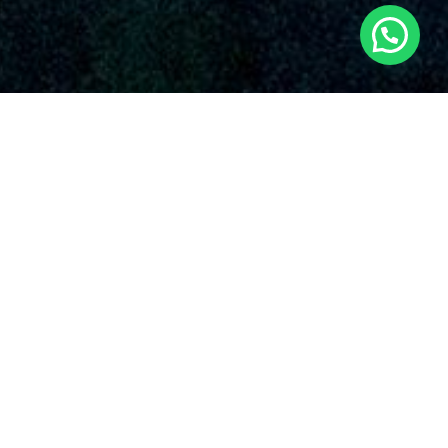
SERVICIOS AUDIOVISUALES EN INIESTA
CON DRONES
La compañía es una organización conocida que proporciona
una amplia gama de soluciones de drones en Iniesta y sus
alrededores. Con una sólida posición en el dominio, Dronde.es
se ha resaltado en la esfera gracias a su compromiso
inalterable con la superioridad y la novedad en el
aprovechamiento de drones para múltiples aplicaciones en
Iniesta.
Entendemos que cada proyecto es excepcional, y