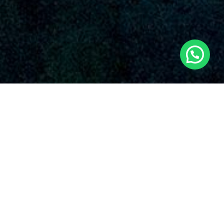
SERVICIOS AUDIOVISUALES EN SAN
CLEMENTE CON DRONES
Nuestra organización es una organización conocida que
proporciona una diversa oferta de soluciones de drones en
San Clemente y sus zonas circundantes. Con una fuerte
reputación en el rubro, Dronde.es se ha resaltado en la esfera
gracias a su esmero incuestionable con la superioridad y la
invención en el aplicación de drones para variadas