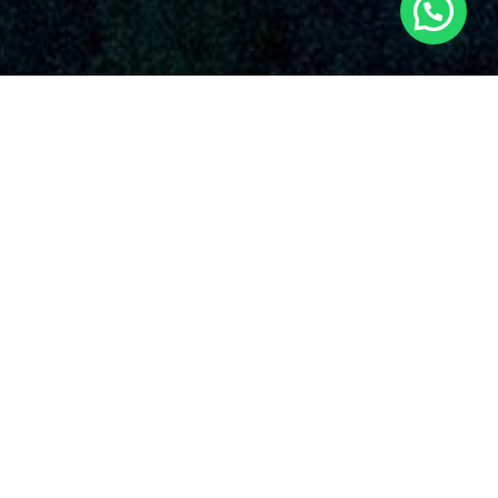
SERVICIOS AUDIOVISUALES EN
VALDEOLIVAS CON DRONES
La empresa Dronde.es es una empresa reconocida que
ofrece una vasta serie de soluciones de drones en
Valdeolivas y sus zonas circundantes. Con una sólida
reputación en el mercado, Dronde.es se ha distinguido en la
área gracias a su esmero incuestionable con la calidad y la
creatividad en el uso de drones para distintas aplicaciones en
Valdeolivas.
Nuestra empresa ofrece una variada selección de
servicios audiovisuales con drones