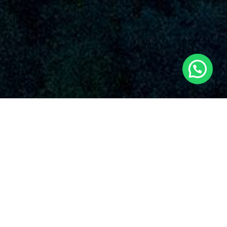
SERVICIOS AUDIOVISUALES EN
POZORRUBIO DE SANTIAGO CON DRONES
Nuestra empresa Dronde.es es una empresa de renombre
que suministra una extensa variedad de servicios de drones
en Pozorrubio de Santiago y sus alrededores. Con una firme
posición en el mercado, Dronde.es se ha resaltado en la