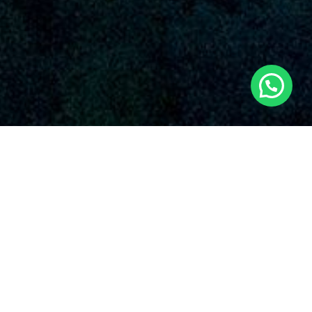
SERVICIOS AUDIOVISUALES EN PILAR DE
LA HORADADA CON DRONES
Nuestra organización destaca por su entrega inquebrantable
con la calidad y la originalidad en el aplicación de drones para
varias aplicaciones. Algunos de los ofertas que suministran
nuestros
servicios de drones en Pilar de la Horadada
y en
el suelo español.