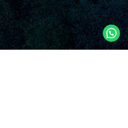
SERVICIOS AUDIOVISUALES EN MELIANA
CON DRONES
Dronde sobresale por su compromiso irrompible con la
excelencia y la invención en el aprovechamiento de drones
para varias aplicaciones. Algunos de los prestaciones que
proponen nuestros
servicios de drones en Meliana
y en
todo el país.