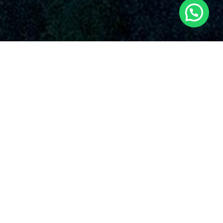
SERVICIOS AUDIOVISUALES EN HUERTA
DE LA OBISPALÍA CON DRONES
La compañía destaca por su entrega inquebrantable con la
excelencia y la originalidad en el empleo de drones para
múltiples usos. Algunos de los alternativas que suministran
nuestros
servicios de drones en Huerta de la Obispalía
y
en toda España.
En nuestra empresa de drones en Huerta de la
Obispalía, comprendemos la trascendencia de
manejar la imagen corporativa de nuestros clientes