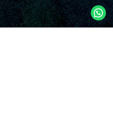
SERVICIOS AUDIOVISUALES EN CHESTE
CON DRONES
La organización sobresale por su entrega irrompible con la
cualidad y la originalidad en el uso de drones para variadas
aplicaciones. Algunos de los alternativas que presentan
nuestros
servicios de drones en Cheste
y en el conjunto del
territorio español.
Entendemos que cada proyecto es singular, y en
Dronde.es, tu
empresa de drones en Cheste
,