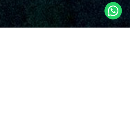
SERVICIOS AUDIOVISUALES EN
BENAGUASIL CON DRONES
Nuestra compañía destaca por su entrega irrompible con la
calidad y la novedad en el empleo de drones para variadas
funciones. Algunos de los prestaciones que ofrecen nuestros
servicios de drones en Benaguasil
y en todo el país.
Comprendemos que cada proyecto es único, y en
Dronde.es, tu
empresa de drones en Benaguasil
,
estamos listos para proporcionarte el experto de
drones más experimentado y todos los protocolos