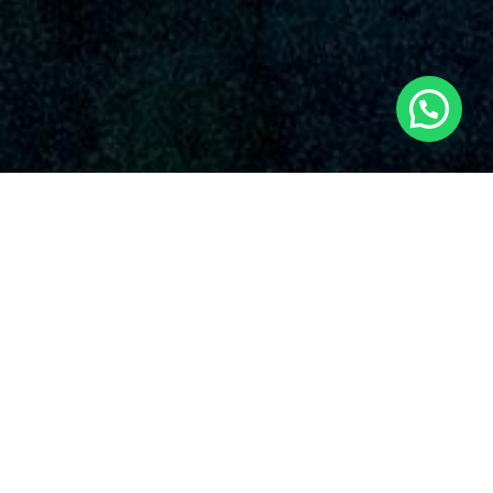
SERVICIOS AUDIOVISUALES EN ALDAIA
CON DRONES
La empresa Dronde.es es una empresa reconocida que
dispensa una extensa variedad de servicios de drones en
Aldaia y sus vecindades. Con una estable reputación en el
dominio, Dronde.es se ha destacado en la disciplina gracias a
su esmero irrompible con la excelencia y la invención en el
empleo de drones para múltiples aplicaciones en Aldaia.