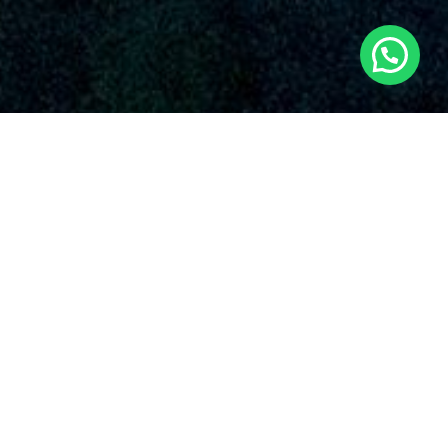
SERVICIOS AUDIOVISUALES EN
VILLARROBLEDO CON DRONES
Nuestra compañía es una compañía destacada que
suministra una extensa variedad de servicios de drones en
Villarrobledo y sus entornos. Con una fuerte posición en el
ámbito, Dronde.es se ha resaltado en la esfera gracias a su
dedicación incuestionable con la cualidad y la invención en el
uso de drones para distintas aplicaciones en Villarrobledo.
Dronde.es ofrece una diversidad de opciones de