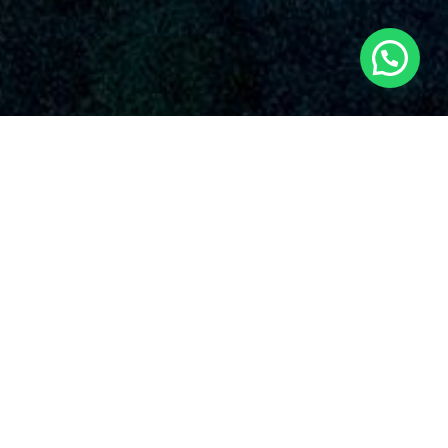
SERVICIOS AUDIOVISUALES EN TOUS CON
DRONES
Nuestra empresa Dronde.es resalta por su dedicación
incuestionable con la excelencia y la novedad en el uso de
drones para varias utilidades. Algunos de los ofertas que
ofrecen nuestros
servicios de drones en Tous
y en el suelo
español.
Sabemos que cada proyecto es único, y en
Dronde.es, tu
empresa de drones en Tous
,