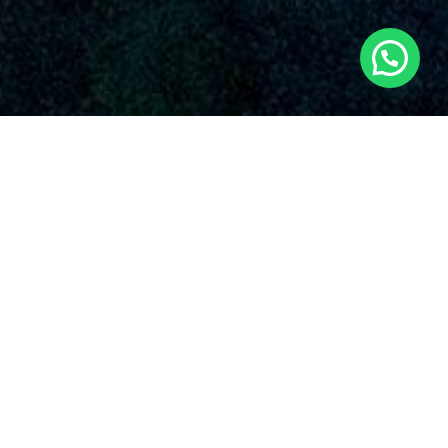
SERVICIOS AUDIOVISUALES EN TOIXA
CON DRONES
Nuestra empresa Dronde.es sobresale por su esmero
inquebrantable con la calidad y la creatividad en el empleo de
drones para varias utilidades. Algunos de los prestaciones
que brindan nuestros
servicios de drones en Toixa
y en
todo el país.
Nuestro equipo se enaltece de proveer
servicios
aéreos con drones en Toixa
y por todo España.