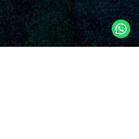
SERVICIOS AUDIOVISUALES EN
SINARQUES CON DRONES
Dronde es una empresa reconocida que suministra una
diversa oferta de servicios de drones en Sinarques y sus
zonas circundantes. Con una sólida influencia en el rubro,
Dronde.es se ha distinguido en la industria gracias a su
dedicación inalterable con la calidad y la innovación en el
aplicación de drones para variadas aplicaciones en