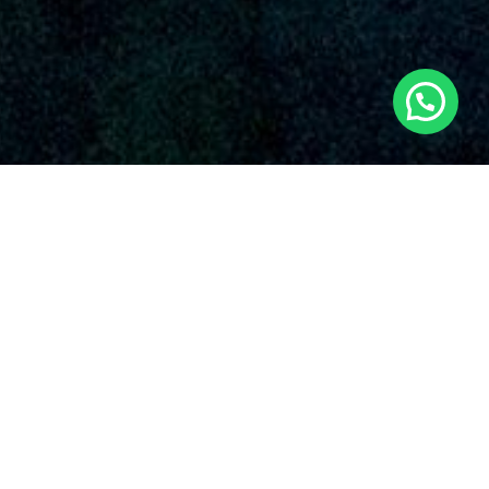
SERVICIOS AUDIOVISUALES EN
SETAIGÜES CON DRONES
La compañía es una compañía destacada que proporciona
una diversa oferta de servicios de drones en Setaigües y sus
vecindades. Con una fuerte posición en el dominio, Dronde.es
se ha sobresalido en la industria gracias a su compromiso
inquebrantable con la excelencia y la creatividad en el
empleo de drones para varias aplicaciones en Setaigües.