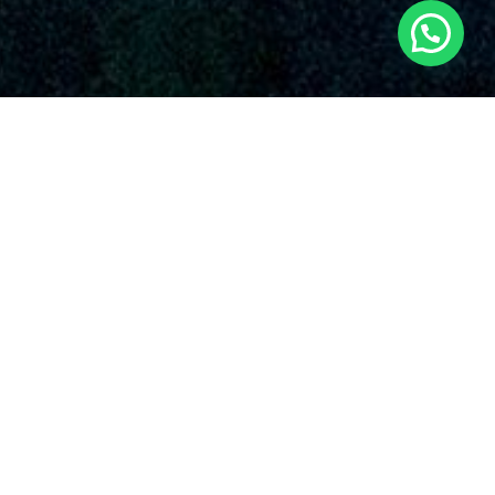
SERVICIOS AUDIOVISUALES EN SERRA
CON DRONES
Dronde.es resalta por su esmero inmutable con la excelencia
y la invención en el uso de drones para varias funciones.
Algunos de los prestaciones que presentan nuestros
servicios de drones en Serra
y en el suelo español.
Comprendemos que cada proyecto es excepcional,
y en Dronde.es, tu
empresa de drones en Serra
,
estamos listos para proporcionarte el piloto de
drones más experimentado y todos los protocolos