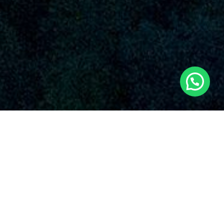
SERVICIOS AUDIOVISUALES EN
RAFELCOFER CON DRONES
Dronde es una empresa reconocida que brinda una vasta
serie de servicios de drones en Rafelcofer y sus vecindades.
Con una firme imagen en el rubro, Dronde.es se ha