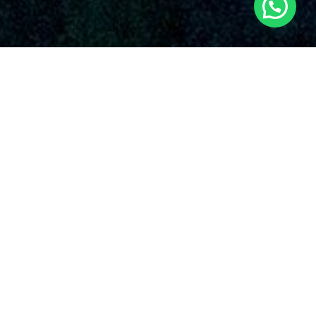
SERVICIOS AUDIOVISUALES EN PILES CON
DRONES
La organización sobresale por su dedicación inquebrantable
con la calidad y la invención en el aplicación de drones para
varias usos. Algunos de los ofertas que brindan nuestros
servicios de drones en Piles
y en toda España.
Sabemos que cada proyecto es excepcional, y en
Dronde.es, tu
empresa de drones en Piles
,
estamos listos para proporcionarte el piloto de
drones más calificado y todos los protocolos de
seguridad necesarios. Nuestro dedicación es