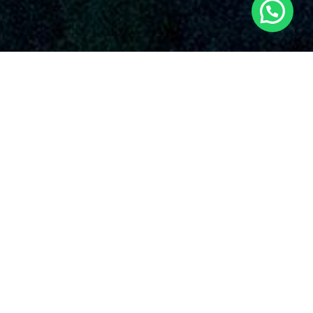
SERVICIOS AUDIOVISUALES EN OLOCAU
CON DRONES
Dronde.es se distingue por su compromiso inquebrantable
con la superioridad y la invención en el uso de drones para
distintas funciones. Algunos de los alternativas que brindan
nuestros
servicios de drones en Olocau
y en toda España.
Sabemos que cada proyecto es excepcional, y en
Dronde.es, tu
empresa de drones en Olocau
,
estamos listos para proporcionarte el experto de
drones más calificado y todos los protocolos de
protección necesarios. Nuestro compromiso es