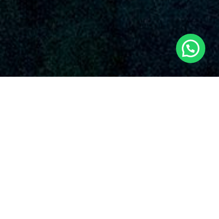
SERVICIOS AUDIOVISUALES EN MIRAMAR
CON DRONES
Dronde es una empresa reconocida que dispensa una
abundante selección de servicios de drones en Miramar y sus
zonas circundantes. Con una firme influencia en el sector,
Dronde.es se ha distinguido en la área gracias a su devoción
irrompible con la cualidad y la invención en el uso de drones
para varias aplicaciones en Miramar.