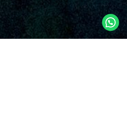
SERVICIOS AUDIOVISUALES EN
MACASTRE CON DRONES
Dronde es una compañía destacada que brinda una amplia
gama de servicios de drones en Macastre y sus zonas
circundantes. Con una robusta presencia en el mercado,
Dronde.es se ha sobresalido en la área gracias a su entrega
inquebrantable con la calidad y la innovación en el uso de
drones para diversas aplicaciones en Macastre.