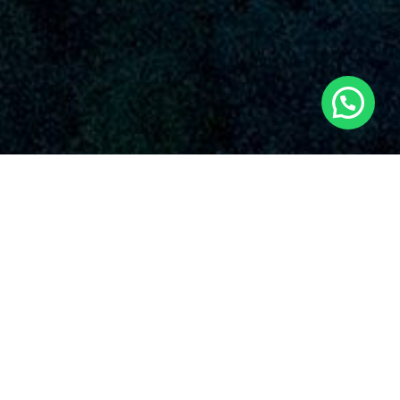
SERVICIOS AUDIOVISUALES EN ÈNGUERA
CON DRONES
Dronde es una empresa de renombre que proporciona una
extensa variedad de soluciones de drones en Ènguera y sus
entornos. Con una fuerte imagen en el rubro, Dronde.es se ha
distinguido en la industria gracias a su dedicación inalterable
con la excelencia y la innovación en el empleo de drones para