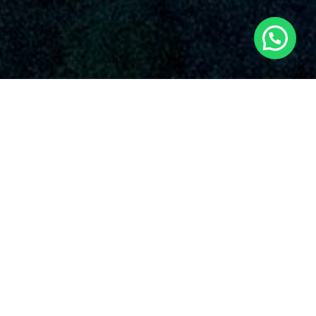
SERVICIOS AUDIOVISUALES EN EL
BONILLO CON DRONES
Nuestra compañía sobresale por su devoción inquebrantable
con la excelencia y la creatividad en el aplicación de drones
para variadas prestaciones. Algunos de los alternativas que
proponen nuestros
servicios de drones en El Bonillo
y en
toda España.
Dronde.es ofrece un extenso catálogo de
servicios audiovisuales con drones