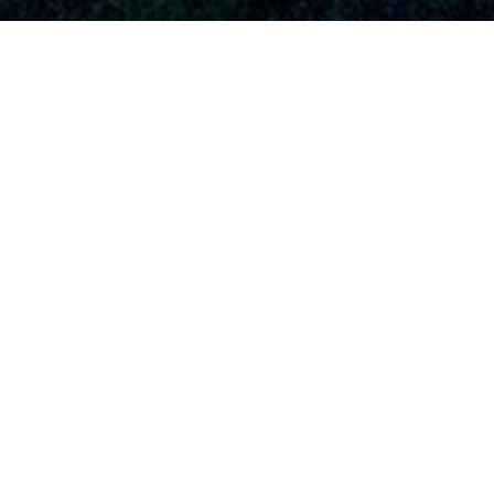
SERVICIOS AUDIOVISUALES EN CAUDETE
CON DRONES
Dronde.es resalta por su dedicación inmutable con la calidad
y la creatividad en el aplicación de drones para varias usos.
Algunos de los ofertas que ofrecen nuestros
servicios de
drones en Caudete
y en el conjunto del territorio español.
Nuestra empresa ofrece una diversidad de
opciones de
servicios audiovisuales con drones
profesionales en Caudete
para atender las
demandas de varios sectores y proyectos.
Autorizados por Agencia Estatal de Seguridad
Aérea, entregamos capturas desde las alturas,
representaciones tridimensionales, supervisión de