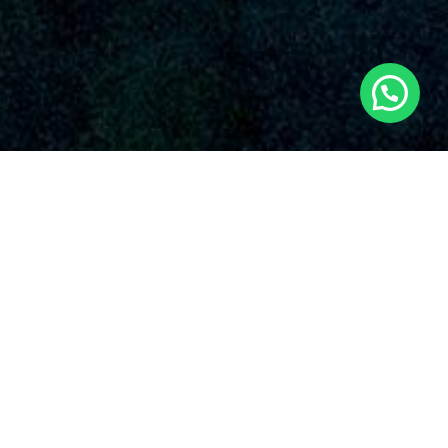
SERVICIOS AUDIOVISUALES EN BOLBAIT
CON DRONES
La compañía es una empresa de renombre que brinda una
diversa oferta de soluciones de drones en Bolbait y sus
zonas circundantes. Con una robusta presencia en el
mercado, Dronde.es se ha distinguido en la esfera gracias a
su entrega inalterable con la excelencia y la originalidad en el
aplicación de drones para diversas aplicaciones en Bolbait.