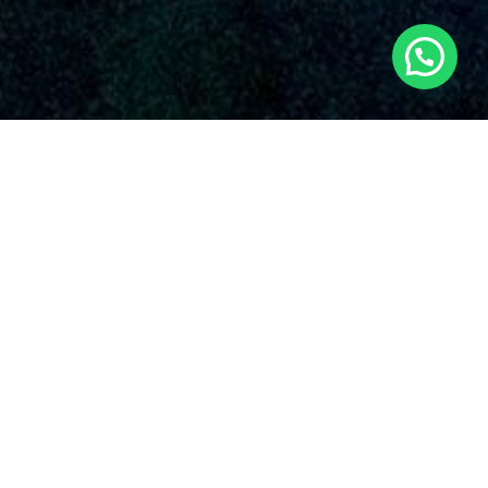
SERVICIOS AUDIOVISUALES EN BARX CON
DRONES
Nuestra compañía resalta por su compromiso irrompible con
la excelencia y la invención en el utilización de drones para
varias funciones. Algunos de los alternativas que brindan
nuestros
servicios de drones en Barx
y en todo el país.
Nuestro equipo siente un gran orgullo de brindar
servicios aéreos con drones en Barx
y por todo
España. Nuestros expertos pilotos de drones y