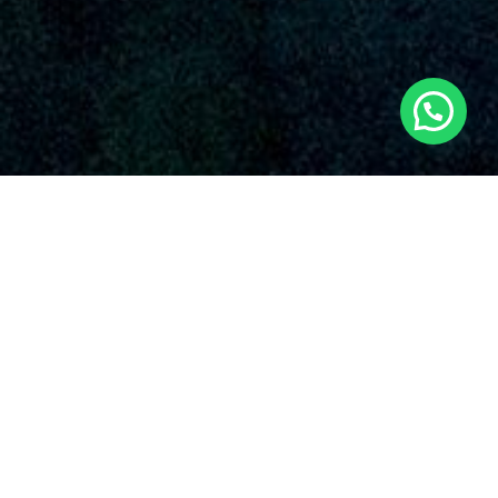
SERVICIOS AUDIOVISUALES EN ALFARB
CON DRONES
Dronde es una compañía destacada que ofrece una amplia
gama de servicios de drones en Alfarb y sus alrededores.
Con una robusta imagen en el dominio, Dronde.es se ha
destacado en la disciplina gracias a su compromiso
inalterable con la superioridad y la invención en el
aprovechamiento de drones para diversas aplicaciones en