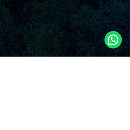
SERVICIOS AUDIOVISUALES EN AGULLENT
CON DRONES
Nuestra organización destaca por su compromiso inalterable
con la calidad y la novedad en el utilización de drones para
variadas aplicaciones. Algunos de los servicios que proponen
nuestros
servicios de drones en Agullent
y en el suelo