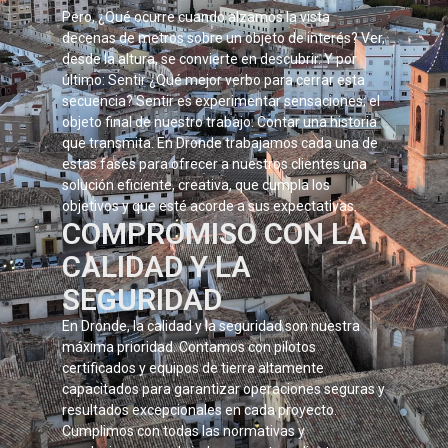
Pero, ¿Qué ocurre cuando alzamos la vista
decenas de metros sobre un objeto de interés? Ver,
desde la altura, se convierte en descubrir. Y por
último: Sentir ¿Qué mejor verbo para cerrar esta
secuencia? Sentir es experimentar sensaciones; el
objeto final de nuestro trabajo. Contar una historia
que transmita. En Dronde trabajamos cada una de
estas fases para ofrecer a nuestros clientes una
solución eficiente, creativa, que cumpla los
objetivos y que esté acorde a sus expectativas.
COMPROMISO CON LA
CALIDAD Y LA
SEGURIDAD
En Dronde, la calidad y la seguridad son nuestra
máxima prioridad. Contamos con pilotos
certificados y equipos de tierra altamente
capacitados para garantizar operaciones seguras y
resultados excepcionales en cada proyecto.
Cumplimos con todas las normativas y