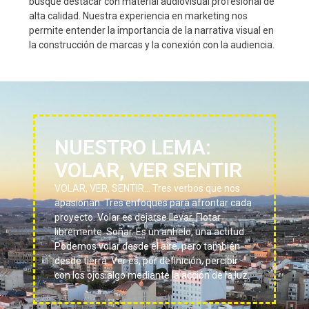
busque destacar con material audiovisual profesional de
alta calidad. Nuestra experiencia en marketing nos
permite entender la importancia de la narrativa visual en
la construcción de marcas y la conexión con la audiencia.
NUESTRO LEMA:
VOLAR, VER SENTIR
VOLAR, VER, SENTIR… Tres verbos que nos
apasionan. Tres enfoques para afrontar cada
proyecto. Volar es dejarse llevar. Flotar
libremente. Soñar. Es un anhelo, una actitud.
Podemos volar desde el aire, pero también
desde tierra. Ver es, por definición, percibir
con los ojos algo mediante la acción de la luz.